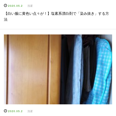
2020.05.2
洗濯
【白い服に黄色い点々が！】塩素系漂白剤で「染み抜き」する方
法
2020.05.2
洗濯