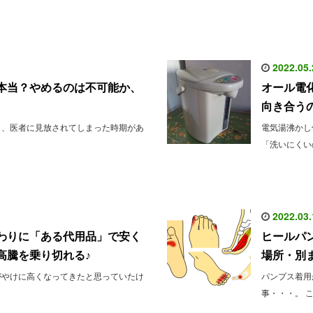
2022.05.
本当？やめるのは不可能か、
オール電
向き合う
り、医者に見放されてしまった時期があ
電気湯沸かし
「洗いにくい
2022.03.
わりに「ある代用品」で安く
ヒールパ
高騰を乗り切れる♪
場所・別
がやけに高くなってきたと思っていたけ
パンプス着用
事・・・。 