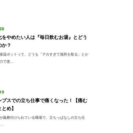
28
化をやめたい人は『毎日飲むお湯』とどう
のか？
保温ポットって、どうも「デカすぎて場所を取る」とか
ので使…
19
ンプスでの立ち仕事で痛くなった！【痛む
まとめ】
が義務付けられている職場で、立ちっぱなしの立ち仕
こ…