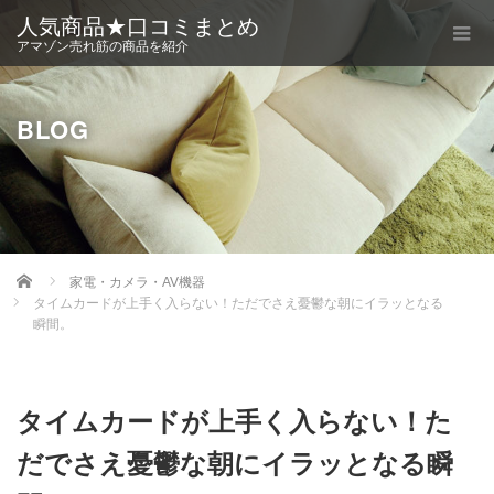
人気商品★口コミまとめ
アマゾン売れ筋の商品を紹介
BLOG
Home
家電・カメラ・AV機器
タイムカードが上手く入らない！ただでさえ憂鬱な朝にイラッとなる
瞬間。
タイムカードが上手く入らない！た
だでさえ憂鬱な朝にイラッとなる瞬