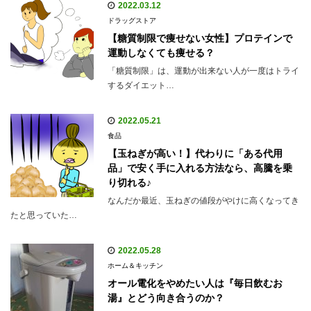
2022.03.12
ドラッグストア
【糖質制限で痩せない女性】プロテインで
運動しなくても痩せる？
「糖質制限」は、運動が出来ない人が一度はトライ
するダイエット…
2022.05.21
食品
【玉ねぎが高い！】代わりに「ある代用
品」で安く手に入れる方法なら、高騰を乗
り切れる♪
なんだか最近、玉ねぎの値段がやけに高くなってき
たと思っていた…
2022.05.28
ホーム＆キッチン
オール電化をやめたい人は『毎日飲むお
湯』とどう向き合うのか？