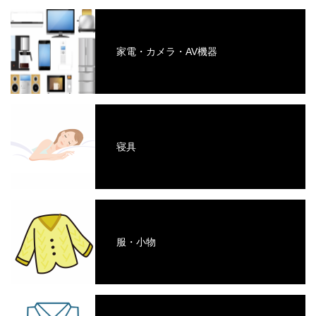
家電・カメラ・AV機器
寝具
服・小物