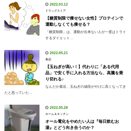
2022.03.12
ドラッグストア
【糖質制限で痩せない女性】プロテインで
運動しなくても痩せる？
「糖質制限」は、運動が出来ない人が一度はトライ
するダイエット…
2022.05.21
食品
【玉ねぎが高い！】代わりに「ある代用
品」で安く手に入れる方法なら、高騰を乗
り切れる♪
なんだか最近、玉ねぎの値段がやけに高くなってき
たと思っていた…
2022.05.28
ホーム＆キッチン
オール電化をやめたい人は『毎日飲むお
湯』とどう向き合うのか？