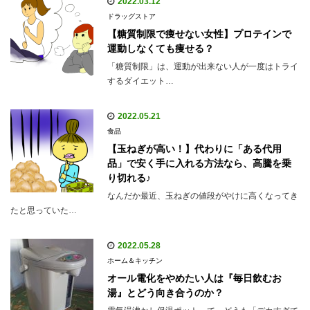
2022.03.12
ドラッグストア
【糖質制限で痩せない女性】プロテインで
運動しなくても痩せる？
「糖質制限」は、運動が出来ない人が一度はトライ
するダイエット…
2022.05.21
食品
【玉ねぎが高い！】代わりに「ある代用
品」で安く手に入れる方法なら、高騰を乗
り切れる♪
なんだか最近、玉ねぎの値段がやけに高くなってき
たと思っていた…
2022.05.28
ホーム＆キッチン
オール電化をやめたい人は『毎日飲むお
湯』とどう向き合うのか？