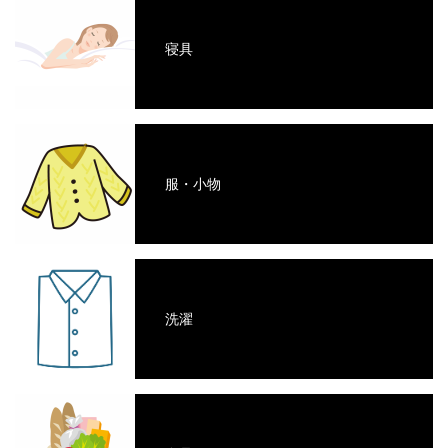
寝具
服・小物
洗濯