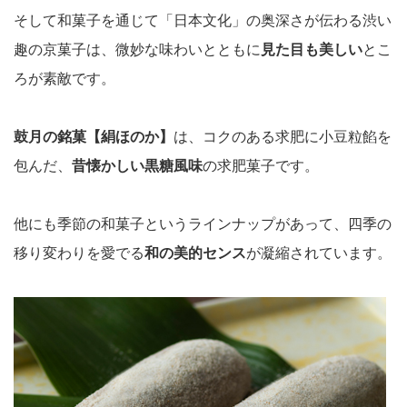
そして和菓子を通じて「日本文化」の奥深さが伝わる渋い
趣の京菓子は、微妙な味わいとともに
見た目も美しい
とこ
ろが素敵です。
鼓月の銘菓【絹ほのか】
は、コクのある求肥に小豆粒餡を
包んだ、
昔懐かしい黒糖風味
の求肥菓子です。
他にも季節の和菓子というラインナップがあって、四季の
移り変わりを愛でる
和の美的センス
が凝縮されています。