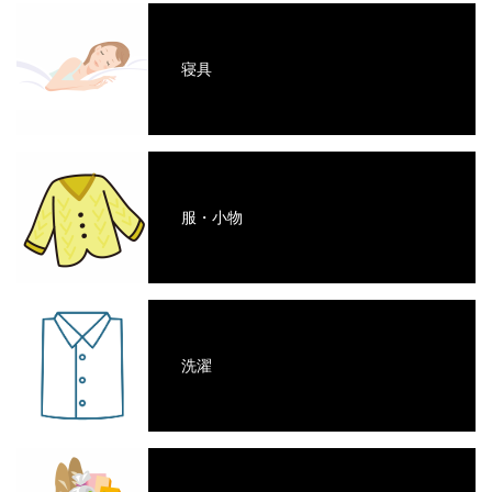
寝具
服・小物
洗濯